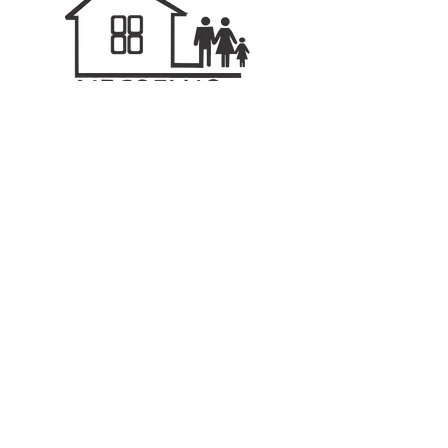
CRECI: 134.851-
F
Na MFCOELHO Imóveis, acreditamos que
cada imóvel tem uma história a contar, e é
nossa missão conectar essas histórias às
vidas das pessoas que buscamos servir.
diretoria@mfcoelhoimoveis.com
WhatsApp
(11) 97093-4277
Comercial
(11) 2307-3699
(11) 2307-3699